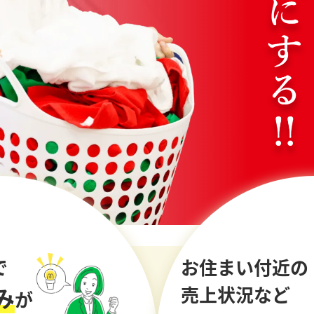
で
お住まい付近の
み
売上状況など
が