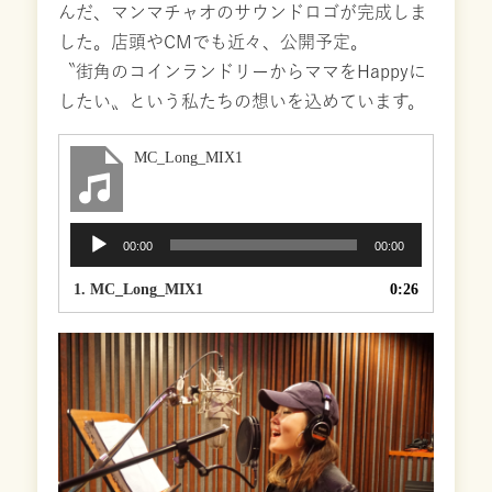
んだ、マンマチャオのサウンドロゴが完成しま
した。店頭やCMでも近々、公開予定。
〝街角のコインランドリーからママをHappyに
したい〟という私たちの想いを込めています。
MC_Long_MIX1
音
00:00
00:00
声
プ
1.
MC_Long_MIX1
0:26
レ
ー
ヤ
ー