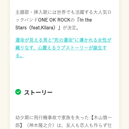
主題歌・挿入歌には世界でも活躍する大人気ロ
ックバンド
ONE OK ROCK
の
「In the
Stars（feat.Kiiara）」
が決定。
運命が見える男と“死の運命”に導かれる女性が
織りなす、心震えるラブストーリーが誕生す
る。
ストーリー
幼少期に飛行機事故で家族を失った【木山慎一
郎】（神木隆之介）は、友人も恋人も作らず仕