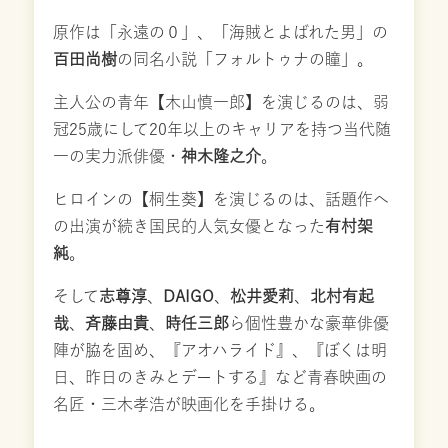
原作は「永遠の０」、「海賊とよばれた男」の
百田尚樹
の同名小説「フォルトゥナの瞳」。
主人公の青年【木山慎一郎】を演じるのは、弱
冠25歳にして20年以上のキャリアを持つ当代随
一の実力派俳優・
神木隆之介
。
ヒロインの【桐生葵】を演じるのは、話題作へ
の出演が続き国民的人気女優となった
有村架
純
。
そして
志尊淳
、
DAIGO
、
松井愛莉
、
北村有起
哉
、
斉藤由貴
、
時任三郎
ら個性豊かな豪華俳優
陣が脇を固め、『アオハライド』、『ぼくは明
日、昨日のきみとデートする』など青春映画の
名匠・三木孝浩が映画化を手掛ける。