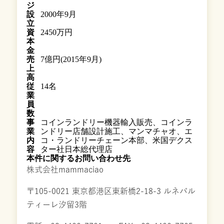
ジ
設
2000年9月
立
資
2450万円
本
金
売
7億円(2015年9月)
上
高
従
14名
業
員
数
事
コインランドリー機器輸入販売、コインラ
業
ンドリー店舗設計施工、マンマチャオ、エ
内
コ・ランドリーチェーン本部、米国デクス
容
ター社日本総代理店
本件に関するお問い合わせ先
株式会社mammaciao
〒105-0021 東京都港区東新橋2-18-3 ルネパル
ティーレ汐留3階