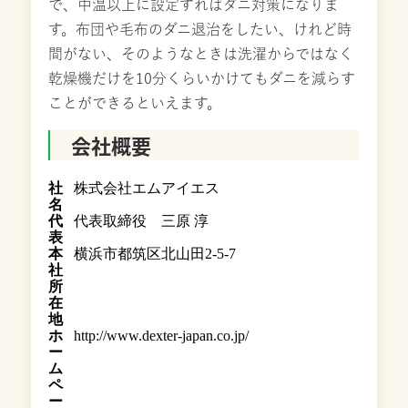
で、中温以上に設定すればダニ対策になりま
す。布団や毛布のダニ退治をしたい、けれど時
間がない、そのようなときは洗濯からではなく
乾燥機だけを10分くらいかけてもダニを減らす
ことができるといえます。
会社概要
社
株式会社エムアイエス
名
代
代表取締役 三原 淳
表
本
横浜市都筑区北山田2-5-7
社
所
在
地
ホ
http://www.dexter-japan.co.jp/
ー
ム
ペ
ー