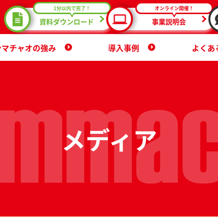
1分以内で完了！
オンライン開催！
資料ダウンロード
事業説明会
ンマチャオの強み
導入事例
よくあ
メディア