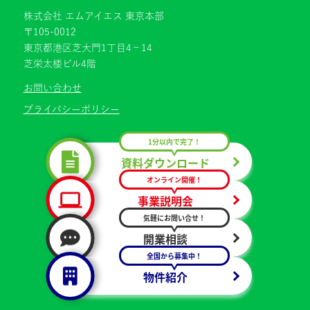
株式会社 エムアイエス 東京本部
〒105-0012
東京都港区芝大門1丁目4−14
芝栄太楼ビル4階
お問い合わせ
プライバシーポリシー
1分以内で完了！
資料ダウンロード
オンライン開催！
事業説明会
気軽にお問い合せ！
開業相談
全国から募集中！
物件紹介