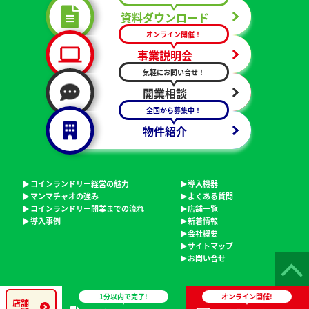
資料ダウンロード
オンライン開催！
事業説明会
気軽にお問い合せ！
開業相談
全国から募集中！
物件紹介
コインランドリー経営の魅力
導入機器
マンマチャオの強み
よくある質問
コインランドリー開業までの流れ
店舗一覧
導入事例
新着情報
会社概要
サイトマップ
お問い合せ
(c)
コインランドリー経営・管理システムのmammaciao
All
1分以内で完了!
オンライン開催!
店舗
rights reserved.