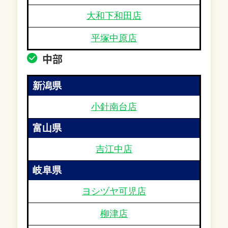
大和下和田店
平塚中原店
中部
新潟県
小針南台店
富山県
吉江中店
岐阜県
ヨシヅヤ可児店
柳津店