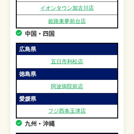
イオンタウン加古川店
姫路東夢前台店
中国・四国
広島県
五日市利松店
徳島県
阿波病院前店
愛媛県
フジ西条玉津店
九州・沖縄