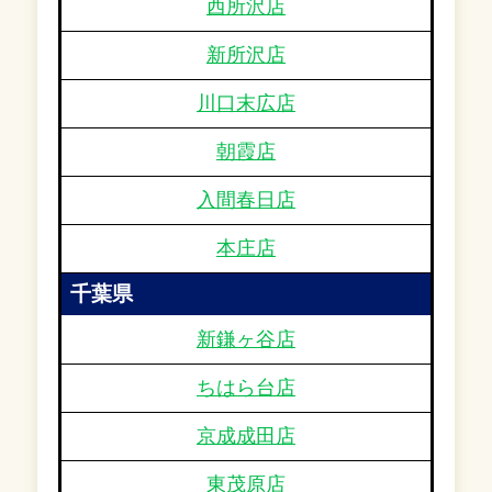
西所沢店
新所沢店
川口末広店
朝霞店
入間春日店
本庄店
千葉県
新鎌ヶ谷店
ちはら台店
京成成田店
東茂原店