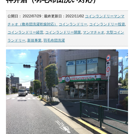
公開日：
2022/07/29
: 最終更新日：2022/11/02
コインランドリーマンマ
チャオ（敷布団洗濯乾燥対応）
コインランドリー
,
コインランドリー投資
,
コインランドリー経営
,
コインランドリー開業
,
マンマチャオ
,
大型コイン
ランドリー
,
新規事業
,
羽毛布団洗濯