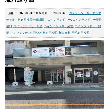
公開日：
2023/03/31
: 最終更新日：2023/04/10
コインランドリーマンマ
チャオ（敷布団洗濯乾燥対応）
コインランドリー
,
コインランドリー即時
償却
,
コインランドリー投資
,
コインランドリー経営
,
コインランドリー開
業
,
マンマチャオ
,
布団洗い
,
敷布団洗濯
,
新規事業
,
羽毛布団洗濯