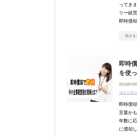
ってきま
リー経営
即時償
続きを
即時
を使
2018/07/0
コインラ
即時償
言葉かも
年数に
に償却し