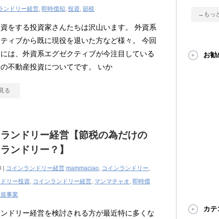
ランドリー経営
,
即時償却
,
投資
,
節税
→もっ
資をする投資家さんたちは沢山います。 外資系
ティブから既に現役を退いた方など様々。 今回
るには、外資系エグゼクティブが今注目している
お勧
の不動産投資についてです。 いか
見る
ンランドリー経営【節税の為だけの
ンランドリー？】
0 |
コインランドリー経営
mammaciao
,
コインランドリー
,
ンドリー投資
,
コインランドリー経営
,
マンマチャオ
,
即時償
新規事業
カテ
ランドリー経営を検討される方が最近特に多くな