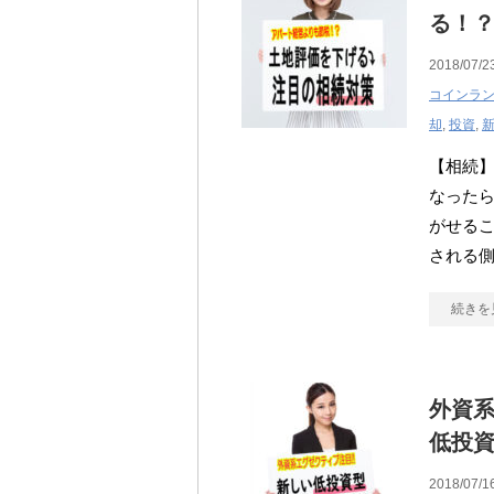
る！
2018/07/2
コインラ
却
,
投資
,
【相続】
なったら
がせるこ
される
続きを
外資
低投
2018/07/1