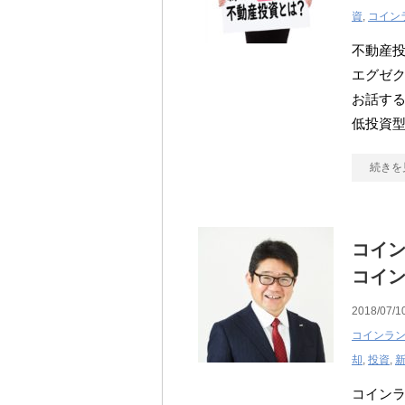
資
,
コイン
不動産投
エグゼク
お話す
低投資型
続きを
コイ
コイ
2018/07/1
コインラ
却
,
投資
,
コイン