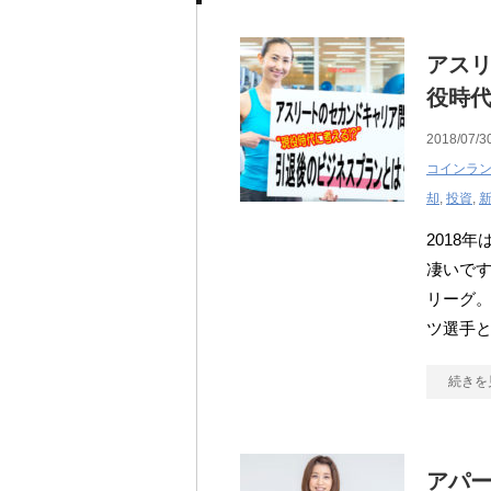
アス
役時
2018/07/3
コインラ
却
,
投資
,
2018
凄いです
リーグ。
ツ選手
続きを
アパ