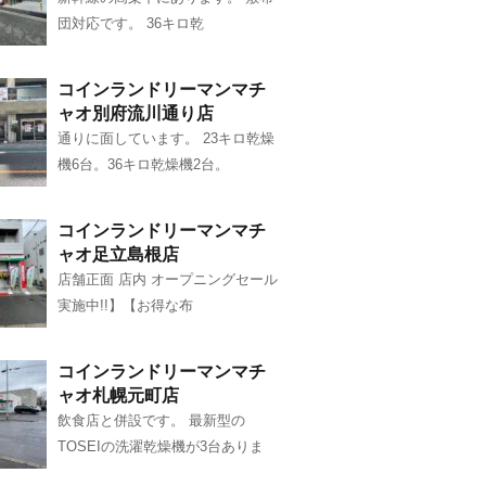
団対応です。 36キロ乾
コインランドリーマンマチ
ャオ別府流川通り店
通りに面しています。 23キロ乾燥
機6台。36キロ乾燥機2台。
コインランドリーマンマチ
ャオ足立島根店
店舗正面 店内 オープニングセール
実施中!!】【お得な布
コインランドリーマンマチ
ャオ札幌元町店
飲食店と併設です。 最新型の
TOSEIの洗濯乾燥機が3台ありま