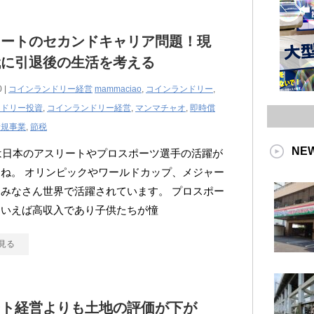
リートのセカンドキャリア問題！現
代に引退後の生活を考える
0 |
コインランドリー経営
mammaciao
,
コインランドリー
,
ンドリー投資
,
コインランドリー経営
,
マンマチャオ
,
即時償
新規事業
,
節税
NE
年は日本のアスリートやプロスポーツ選手の活躍が
ね。 オリンピックやワールドカップ、メジャー
みなさん世界で活躍されています。 プロスポー
といえば高収入であり子供たちが憧
見る
ート経営よりも土地の評価が下が