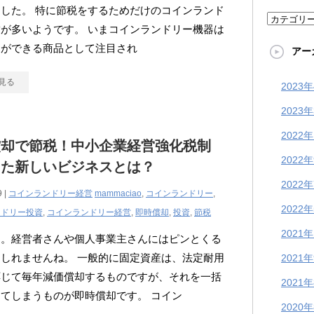
した。 特に節税をするためだけのコインランド
カ
が多いようです。 いまコインランドリー機器は
テ
却ができる商品として注目され
アー
ゴ
リ
見る
2023
ー
2023
2022
償却で節税！中小企業経営強化税制
2022
った新しいビジネスとは？
2022
9 |
コインランドリー経営
mammaciao
,
コインランドリー
,
2022
ンドリー投資
,
コインランドリー経営
,
即時償却
,
投資
,
節税
2021
却。経営者さんや個人事業主さんにはピンとくる
しれませんね。 一般的に固定資産は、法定耐用
2021
応じて毎年減価償却するものですが、それを一括
2021
てしまうものが即時償却です。 コイン
2020