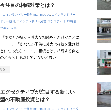
？今注目の相続対策とは？
3 |
コインランドリー経営
mammaciao
,
コインランドリー
,
ンドリー投資
,
コインランドリー経営
,
マンマチャオ
,
即時償
新規事業
,
節税
 「あなたが親から莫大な相続を引き継ぐことに
・・・」 「あなたが子供に莫大は相続を受け継
とになったら・・・」 相続とは、相続する側と
側のどちらも認識していないと思い
見る
系エグゼクティブが注目する新しい
資型の不動産投資とは？
6 |
コインランドリー経営
mammaciao
,
コインランドリー投