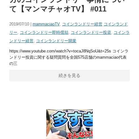
て【マンマチャオTV】 #011
2019/07/10 |
mammaciaoTV
,
コインランドリー経営
コインランド
リー
,
コインランドリー即時償却
,
コインランドリー投資
,
コインラ
ンドリー経営
,
コインランドリー開業
https://www.youtube.com/watch?v=tocaJ8NqSoU&t=25s コインラ
ンドリー投資に関する疑問質問を全国575店舗のmammaciao代表
の三
続きを見る