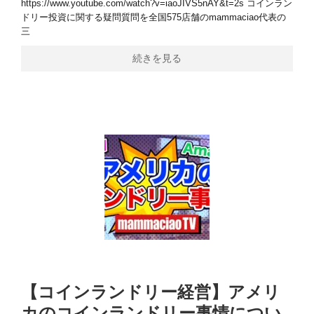
https://www.youtube.com/watch?v=iaoJIVS5nAY&t=2s コインラン
ドリー投資に関する疑問質問を全国575店舗のmammaciao代表の
三
続きを見る
【コインランドリー経営】アメリ
カのコインランドリー事情につい