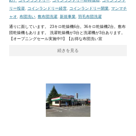
応）
コインランドリー
,
コインランドリー即時償却
,
コインランド
リー投資
,
コインランドリー経営
,
コインランドリー開業
,
マンマチ
ャオ
,
布団洗い
,
敷布団洗濯
,
新規事業
,
羽毛布団洗濯
通りに面しています。 23キロ乾燥機6台。36キロ乾燥機2台。敷布
団乾燥機もあります。 洗濯乾燥機が3台と洗濯機が3台あります。
【オープニングセール実施中!!】【お得な布団洗い宣
続きを見る