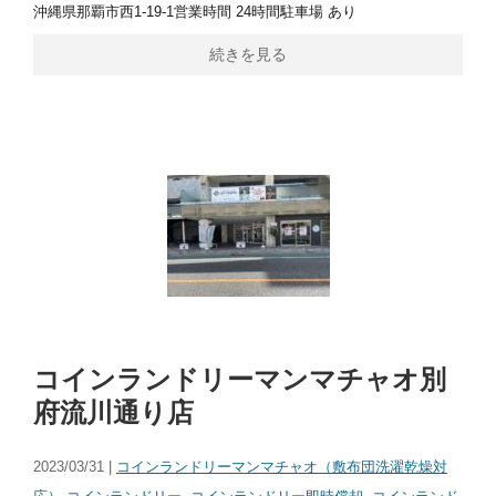
沖縄県那覇市西1-19-1営業時間 24時間駐車場 あり
続きを見る
コインランドリーマンマチャオ別
府流川通り店
2023/03/31 |
コインランドリーマンマチャオ（敷布団洗濯乾燥対