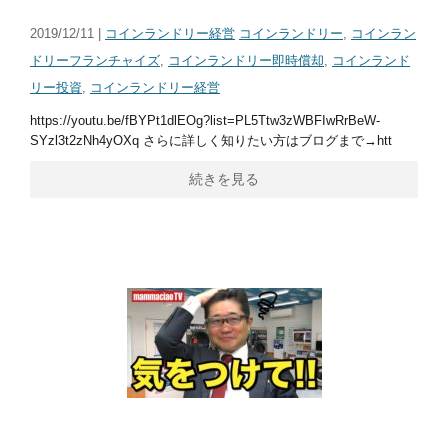
2019/12/11 |
コインランドリー経営
コインランドリー
,
コインラン
ドリーフランチャイズ
,
コインランドリー即時償却
,
コインランド
リー投資
,
コインランドリー経営
https://youtu.be/fBYPt1dlEOg?list=PL5Ttw3zWBFIwRrBeW-
SYzl3t2zNh4yOXq さらに詳しく知りたい方はブログまで→htt
続きを見る