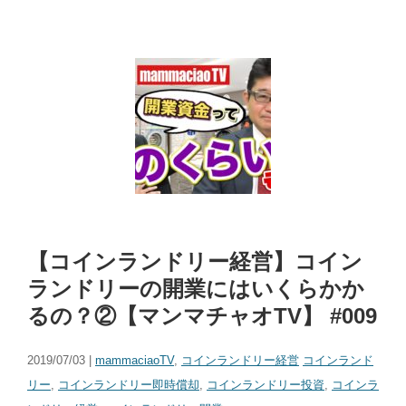
【コインランドリー経営】コイン
ランドリーの開業にはいくらかか
るの？②【マンマチャオTV】 #009
2019/07/03 |
mammaciaoTV
,
コインランドリー経営
コインランド
リー
,
コインランドリー即時償却
,
コインランドリー投資
,
コインラ