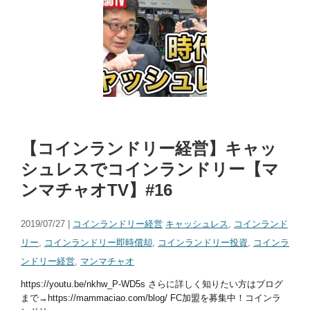
【コインランドリー経営】キャッ
シュレスでコインランドリー【マ
ンマチャオTV】#16
2019/07/27 |
コインランドリー経営
キャッシュレス
,
コインランド
リー
,
コインランドリー即時償却
,
コインランドリー投資
,
コインラ
ンドリー経営
,
マンマチャオ
https://youtu.be/nkhw_P-WD5s さらに詳しく知りたい方はブログ
まで→https://mammaciao.com/blog/ FC加盟を募集中！コインラ