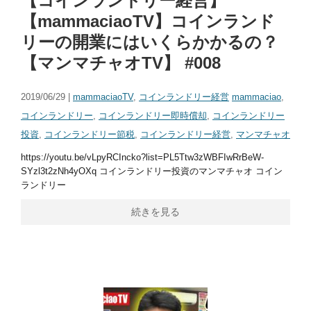
【コインランドリー経営】
【mammaciaoTV】コインランド
リーの開業にはいくらかかるの？
【マンマチャオTV】 #008
2019/06/29 |
mammaciaoTV
,
コインランドリー経営
mammaciao
,
コインランドリー
,
コインランドリー即時償却
,
コインランドリー
投資
,
コインランドリー節税
,
コインランドリー経営
,
マンマチャオ
https://youtu.be/vLpyRCIncko?list=PL5Ttw3zWBFIwRrBeW-
SYzl3t2zNh4yOXq コインランドリー投資のマンマチャオ コイン
ランドリー
続きを見る