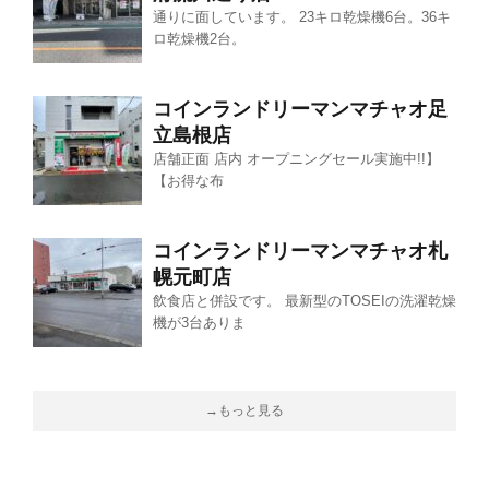
通りに面しています。 23キロ乾燥機6台。36キ
ロ乾燥機2台。
コインランドリーマンマチャオ足
立島根店
店舗正面 店内 オープニングセール実施中!!】
【お得な布
コインランドリーマンマチャオ札
幌元町店
飲食店と併設です。 最新型のTOSEIの洗濯乾燥
機が3台ありま
→もっと見る