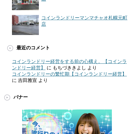
コインランドリーマンマチャオ札幌元町
店
最近のコメント
コインランドリー経営をする前の心構え。【コインラ
ンドリー経営】
に
もちづききよし
より
コインランドリーの繁忙期【コインランドリー経営】
に
吉田雅宣
より
バナー