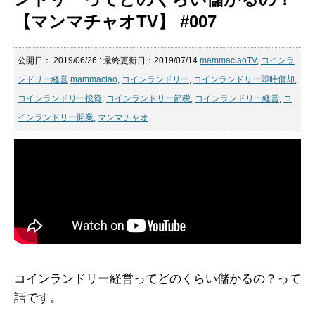
【マンマチャオTV】 #007
公開日：
2019/06/26
: 最終更新日：2019/07/14
mammaciaoTV
,
コインラ
ンドリー経営
mammaciao
,
コインランドリー
,
コインランドリー即時償却
,
コインランドリー投資
,
コインランドリー節税
,
コインランドリー経営
,
コ
インランドリー開業
,
マンマチャオ
コインランドリー経営ってどのくらい儲かるの？って
話です。