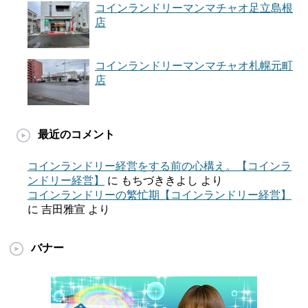
コインランドリーマンマチャオ足立島根
店
コインランドリーマンマチャオ札幌元町
店
最近のコメント
コインランドリー経営をする前の心構え。【コインラ
ンドリー経営】
に
もちづききよし
より
コインランドリーの繁忙期【コインランドリー経営】
に
吉田雅宣
より
バナー