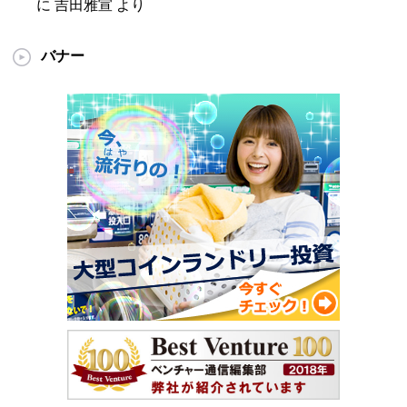
に
吉田雅宣
より
バナー