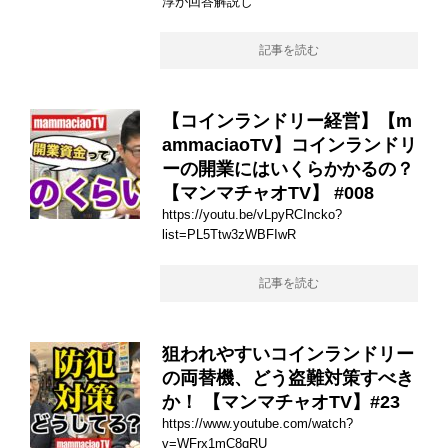
淳が回答解説し
記事を読む
【コインランドリー経営】【m
ammaciaoTV】コインランドリ
ーの開業にはいくらかかるの？
【マンマチャオTV】 #008
https://youtu.be/vLpyRCIncko?
list=PL5Ttw3zWBFIwR
記事を読む
狙われやすいコインランドリー
の両替機、どう盗難対策すべき
か！ 【マンマチャオTV】#23
https://www.youtube.com/watch?
v=WFrx1mC8qRU