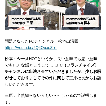
問題となったFCチャンネル 松本出演回
https://youtu.be/2Q4OpacZ-rI
松本：今一番HOTというか、良い意味でも悪い意味
でもHOTな話としまして……
FC（フランチャイズ）
チャンネルに出演させていただきましたが、少しお騒
がせしておりましてその件に関して
三原社長からお話
しいただきます。
三原：全然知らない人もいらっしゃるので説明しま
す。