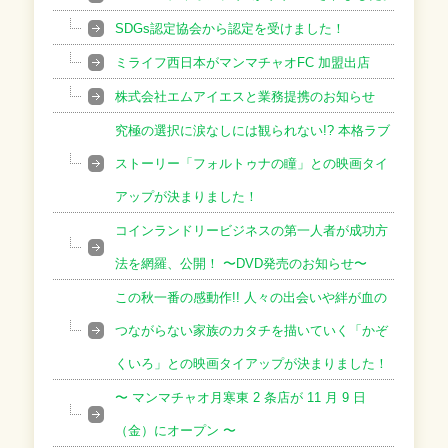
SDGs認定協会から認定を受けました！
ミライフ西日本がマンマチャオFC 加盟出店
株式会社エムアイエスと業務提携のお知らせ
究極の選択に涙なしには観られない!? 本格ラブ
ストーリー「フォルトゥナの瞳」との映画タイ
アップが決まりました！
コインランドリービジネスの第一人者が成功方
法を網羅、公開！ 〜DVD発売のお知らせ〜
この秋一番の感動作!! 人々の出会いや絆が血の
つながらない家族のカタチを描いていく「かぞ
くいろ」との映画タイアップが決まりました！
〜 マンマチャオ⽉寒東 2 条店が 11 ⽉ 9 ⽇
（⾦）にオープン 〜