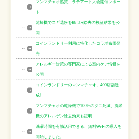
マンマチャオ協賛、ラテアート大会開催レポー
ト
乾燥機でスギ花粉を99.3%除去の検証結果を公
開
コインランドリー利用に特化したコラボ布団発
売
アレルギー対策の専門家による室内ケア情報を
公開
コインランドリーのマンマチャオ、400店舗達
成!
マンマチャオの乾燥機で100%のダニ死滅、洗濯
機のアレルゲン除去効果も証明
洗濯時間を有効活用できる、無料Wi-Fiの導入を
開始しました。